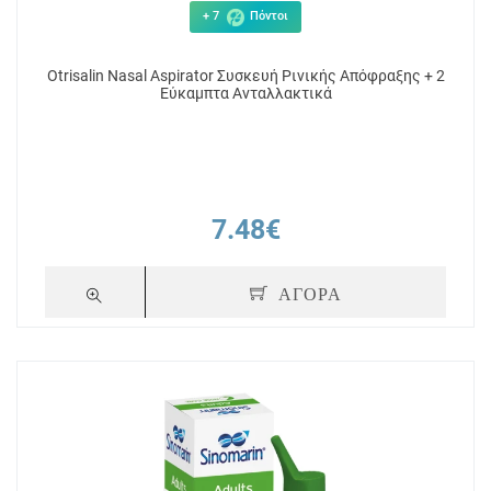
6.76€
5
+ 7
Πόντοι
ΑΓΟΡΑ
Otrisalin Nasal Aspirator Συσκευή Ρινικής Απόφραξης + 2
Εύκαμπτα Ανταλλακτικά
7.48€
ΑΓΟΡΑ