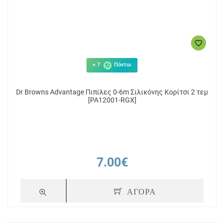
+ 7
Πόντοι
Dr Browns Advantage Πιπίλες 0-6m Σιλικόνης Κορίτσι 2 τεμ
[PA12001-RGX]
+ 8
Πόντοι
+ 8
πίλα
Dr. Brown’s Advantage Night
Dr.brown's Adva
7.00€
λάζιο-
Σιλικόνης Astronaut 6-18m 2τμχ
0-6m 
ΑΓΟΡΑ