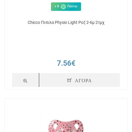
+ 8
Πόντοι
Chicco Πιπιλα Physio Light Ροζ 2-6μ 2τμχ
7.56€
ΑΓΟΡΑ