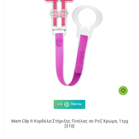
+ 6
Πόντοι
Mam Clip It Κορδέλα Στήριξης Πιπίλας σε Ροζ Χρώμα, 1τμχ
[310]