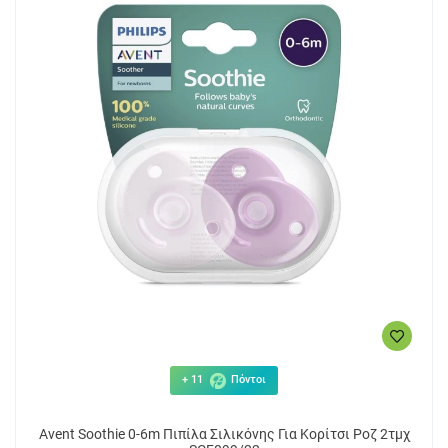
+ 11
Πόντοι
Avent Soothie 0-6m Πιπίλα Σιλικόνης Για Κορίτσι Ροζ 2τμχ