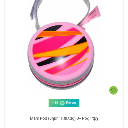
+ 10
Πόντοι
Mam Pod (θηκη Πιπιλας) 0+ Ροζ 1τμχ