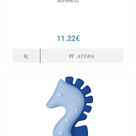
SCF099/22
11.22€
ΑΓΟΡΑ