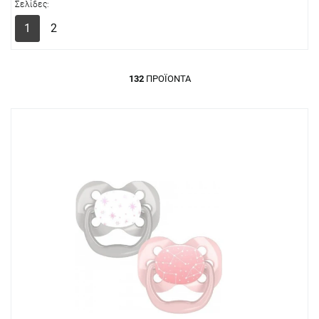
Σελίδες:
1
2
132
ΠΡΟΪΌΝΤΑ