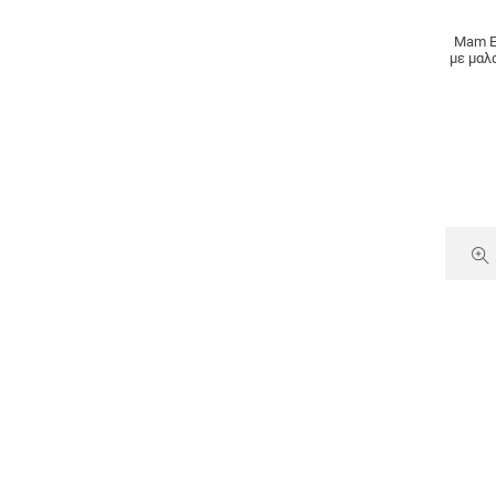
Mam Ε
με μαλ