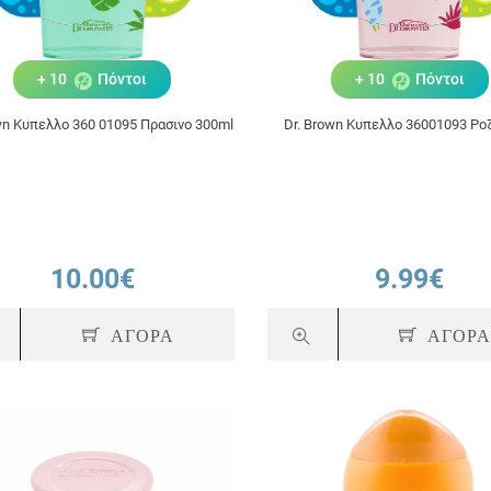
+ 10
Πόντοι
+ 10
Πόντοι
wn Κυπελλο 360 01095 Πρασινο 300ml
Dr. Brown Κυπελλο 36001093 Ρο
10.00€
9.99€
ΑΓΟΡΑ
ΑΓΟΡ
+ 14
Πόντοι
+ 10
Πόντοι
 Avent SCF796/02 Bendy
Dr.Brown's Κύπελλο Cheers 360°
 Cup 9m+ Κύπελλο με
9m+ Κόκκινο 300ml TC 01096
κι, χρώμα μωβ, 200ml