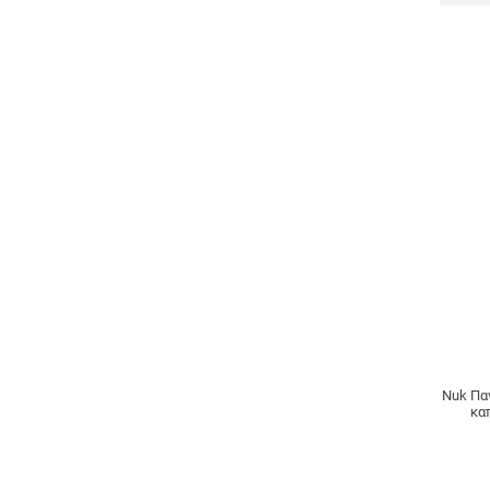
Nuk Παγ
καπ