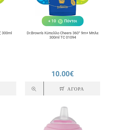
+ 10
Πόντοι
ζ 300ml
Dr.Brown's Κύπελλο Cheers 360° 9m+ Μπλε
300ml TC 01094
10.00€
Α
ΑΓΟΡΑ
+ 10
Πόντοι
+ 10
Πόντο
Dr. Brown Κυπελλο 360 01095
Dr. Brown Κυπελλο 360
Πρασινο 300ml
300ml