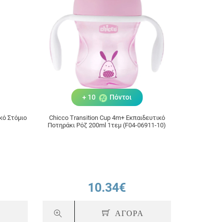
10.00€
9.99€
ΑΓΟΡΑ
ΑΓΟ
+ 10
Πόντοι
κό Στόμιο
Chicco Transition Cup 4m+ Εκπαιδευτικό
Ποτηράκι Ρόζ 200ml 1τεμ (F04-06911-10)
10.34€
Α
ΑΓΟΡΑ