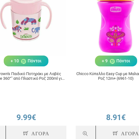
13.60€
9.99€
ΑΓΟΡΑ
ΑΓΟΡΑ
+ 10
Πόντοι
+ 9
Πόντοι
Brown's Παιδικό Ποτηράκι με Λαβές
Chicco Κύπελλο Easy Cup με Μαλα
le 360°" από Πλαστικό Ροζ 200ml για
Ροζ 12m+ (6961-10)
6m+
9.99€
8.91€
ΑΓΟΡΑ
ΑΓΟΡ