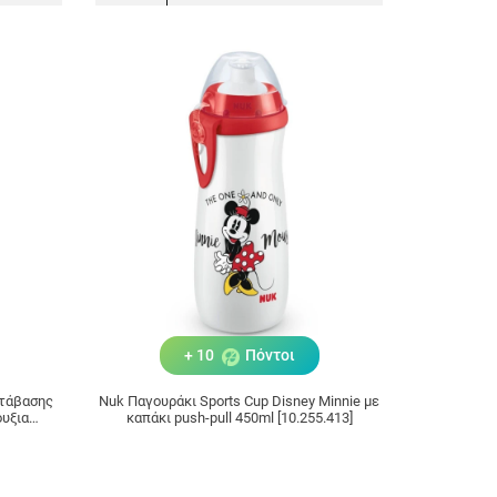
+ 10
Πόντοι
τάβασης
Nuk Παγουράκι Sports Cup Disney Minnie με
ουξια
καπάκι push-pull 450ml [10.255.413]
)