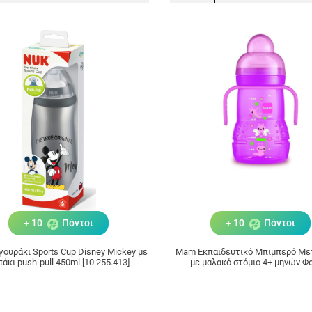
+ 10
Πόντοι
+ 10
Πόντοι
ουράκι Sports Cup Disney Mickey με
Mam Εκπαιδευτικό Μπιμπερό Με
άκι push-pull 450ml [10.255.413]
με μαλακό στόμιο 4+ μηνών Φ
Σιλικόνης 220ml, 6m+ (450