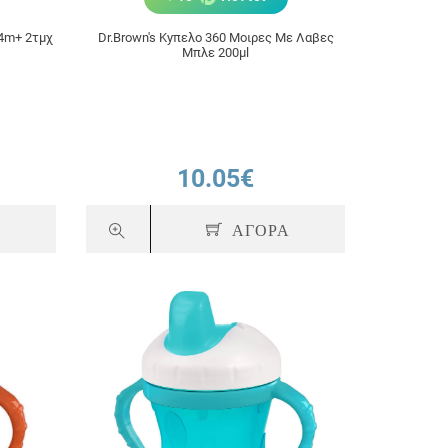
 4m+ 2τμχ
Dr.Brown's Kyπελο 360 Μοιρες Με Λαβες
Μπλε 200μl
10.05€
Α
ΑΓΟΡΑ