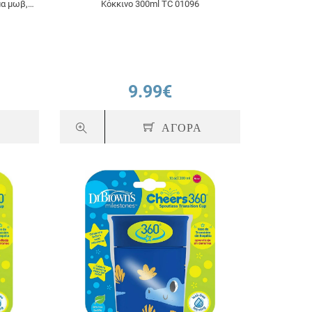
μα μωβ,
Κόκκινο 300ml TC 01096
9.99€
Α
ΑΓΟΡΑ