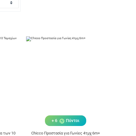
+ 6
Πόντοι
α των 10
Chicco Προστασία για Γωνίες 4τμχ 6m+