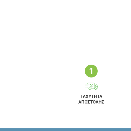
Παιχνίδια
Πιπίλες
Συσκευές Ρινικής Απόφραξης
Τάισμα Νήπιων
Υγραντήρες
Φυσικά Σφουγγάρια
Ωτοκαθαριστές
Ιονιστές
ΠΑΙΔΙΚΑ ΓΙΟ-ΓΙΟ
Βρεφική Μόδα
ΤΑΧΥΤΗΤΑ
ΑΠΟΣΤΟΛΗΣ