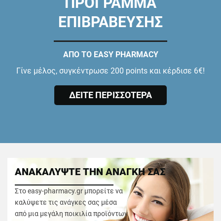
ΠΡΟΓΡΑΜΜΑ
ΕΠΙΒΡΑΒΕΥΣΗΣ
ΑΠΟ ΤΟ EASY PHARMACY
Γίνε μέλος, συγκέντρωσε 200 points και κέρδισε 6€!
ΔΕΙΤΕ ΠΕΡΙΣΣΟΤΕΡΑ
ΑΝΑΚΑΛΥΨΤΕ ΤΗΝ ΑΝΑΓΚΗ ΣΑΣ
Στο easy-pharmacy.gr μπορείτε να
καλύψετε τις ανάγκες σας μέσα
από μια μεγάλη ποικιλία προϊόντων