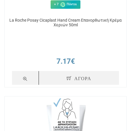
+ 7
Πόντοι
La Roche Posay Cicaplast Hand Cream Επανορθωτική Κρέμα
Χεριών 50ml
7.17€
+ 9
Πόντοι
+ 3
ΑΓΟΡΑ
and
Eubos Urea 5% Hand Cream Κρέμα
Neutrogena Κ
εριών
Χεριών 75ml
Άρω