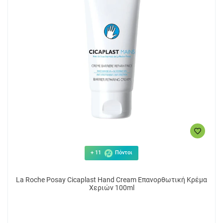
8.93€
2
ΑΓΟΡΑ
+ 11
Πόντοι
La Roche Posay Cicaplast Hand Cream Επανορθωτική Κρέμα
Χεριών 100ml