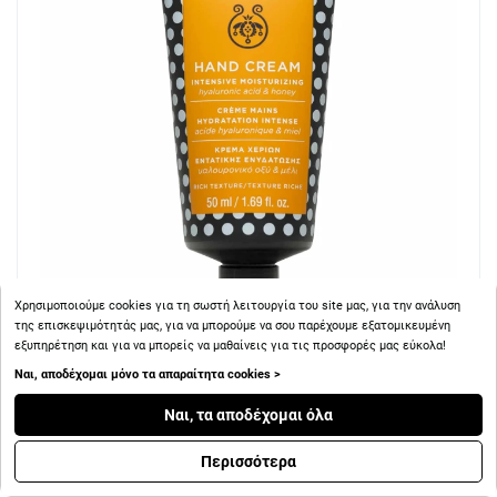
Χρησιμοποιούμε cookies για τη σωστή λειτουργία του site μας, για την ανάλυση
της επισκεψιμότητάς μας, για να μπορούμε να σου παρέχουμε εξατομικευμένη
εξυπηρέτηση και για να μπορείς να μαθαίνεις για τις προσφορές μας εύκολα!
+ 5
Πόντοι
Ναι, αποδέχομαι μόνο τα απαραίτητα cookies >
Ναι, τα αποδέχομαι όλα
Apivita Hand Care Κρέμα Χεριών Εντατικής Ενυδάτωσης
Πλούσιας Υφής με Υαλουρονικό Οξύ & Μέλι 50ml
Περισσότερα