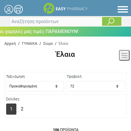
EASY
PHARMACY
ηλές μας τιμές ΠΑΡΑΜΕΝΟΥΝ!
Αρχική
/
ΓΥΝΑΙΚΑ
/
Σώμα
/
Έλαια
Έλαια
Ταξινόμηση
Προβολή
Σελίδες:
1
2
106
ΠΡΟΪΌΝΤΑ