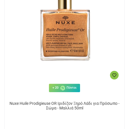
29.95€
13
ΑΓΟΡΑ
+ 20
Πόντοι
Nuxe Huile Prodigieuse OR Ιριδίζον Ξηρό Λάδι για Πρόσωπο -
Σώμα - Μαλλιά 50ml