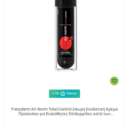
+ 14
Πόντοι
Frezyderm AC-Norm Total Control 24ωρη Ενυδατική Κρέμα
Προσώπου για Ευαίσθητες Επιδερμίδες κατά των
Ατελειών & της Ακμής 50ml