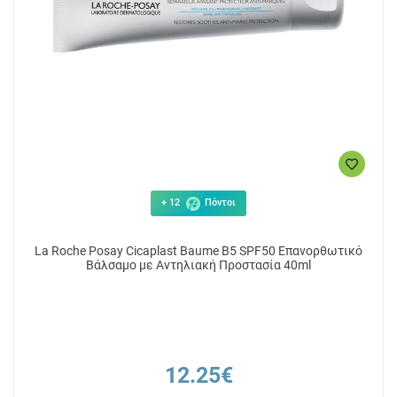
13.39€
7
ΑΓΟΡΑ
+ 12
Πόντοι
La Roche Posay Cicaplast Baume B5 SPF50 Επανορθωτικό
Βάλσαμο με Αντηλιακή Προστασία 40ml
12.25€