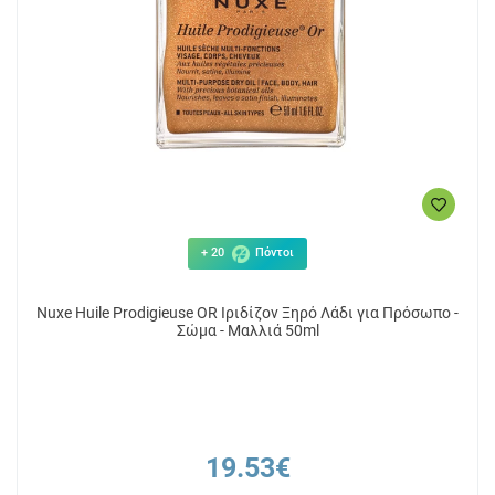
29.95€
15
ΑΓΟΡΑ
+ 20
Πόντοι
Nuxe Huile Prodigieuse OR Ιριδίζον Ξηρό Λάδι για Πρόσωπο -
Σώμα - Μαλλιά 50ml
19.53€