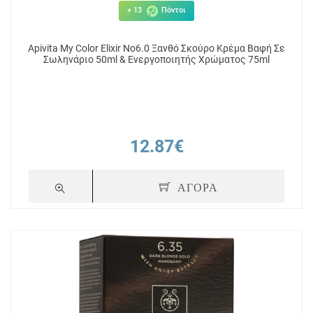
+ 13
Πόντοι
Apivita My Color Elixir No6.0 Ξανθό Σκούρο Κρέμα Βαφή Σε
Σωληνάριο 50ml & Ενεργοποιητής Χρώματος 75ml
12.87€
+ 13
Πόντοι
+ 13
ΑΓΟΡΑ
 Ξανθό
Apivita My Color Elixir No5.0 Καστανό
Apivita My Co
φή Σε
Ανοιχτό Κρέμα Βαφή Σε Σωληνάριο
Καστανό Ανο
ιητής
50ml & Ενεργοποιητής Χρώματος
Κρέμα Βαφή Σε
75ml
Ενεργοποιητ