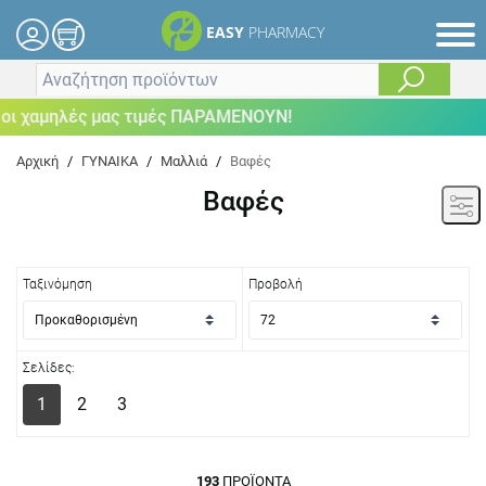
EASY
PHARMACY
λές μας τιμές ΠΑΡΑΜΕΝΟΥΝ!
Αρχική
/
ΓΥΝΑΙΚΑ
/
Μαλλιά
/
Βαφές
Βαφές
Ταξινόμηση
Προβολή
Σελίδες:
1
2
3
193
ΠΡΟΪΌΝΤΑ