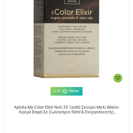
12.83€
12
ΑΓΟΡΑ
+ 13
Πόντοι
Apivita My Color Elixir No6.35 Ξανθό Σκούρο Μελί Μαόνι
Κρέμα Βαφή Σε Σωληνάριο 50ml & Ενεργοποιητής
Χρώματος 75ml