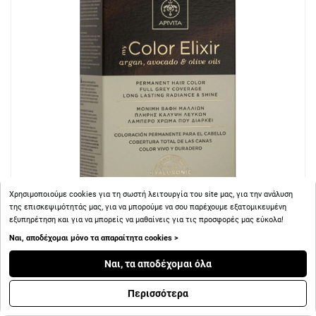
Χρησιμοποιούμε cookies για τη σωστή λειτουργία του site μας, για την ανάλυση
της επισκεψιμότητάς μας, για να μπορούμε να σου παρέχουμε εξατομικευμένη
εξυπηρέτηση και για να μπορείς να μαθαίνεις για τις προσφορές μας εύκολα!
+ 13
Πόντοι
Ναι, αποδέχομαι μόνο τα απαραίτητα cookies >
Ναι, τα αποδέχομαι όλα
Apivita My Color Elixir No6.43 Ξανθό Σκούρο Χάλκινο Μελί
Κρέμα Βαφή Σε Σωληνάριο 50ml & Ενεργοποιητής
Περισσότερα
Χρώματος 75ml