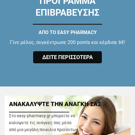
ΠΡΟΓΡΑΜΜΑ
ΕΠΙΒΡΑΒΕΥΣΗΣ
ΑΠΟ ΤΟ EASY PHARMACY
Γίνε μέλος, συγκέντρωσε 200 points και κέρδισε 6€!
ΔΕΙΤΕ ΠΕΡΙΣΣΟΤΕΡΑ
ΑΝΑΚΑΛΥΨΤΕ ΤΗΝ ΑΝΑΓΚΗ ΣΑΣ
Στο easy-pharmacy.gr μπορείτε να
καλύψετε τις ανάγκες σας μέσα
από μια μεγάλη ποικιλία προϊόντων