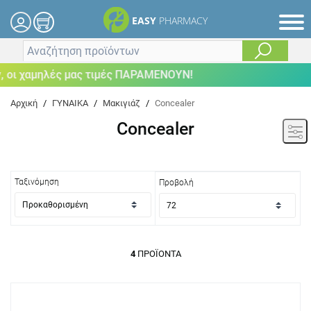
EASY
PHARMACY
οι χαμηλές μας τιμές ΠΑΡΑΜΕΝΟΥΝ!
Αρχική
/
ΓΥΝΑΙΚΑ
/
Μακιγιάζ
/
Concealer
Concealer
Ταξινόμηση
Προβολή
4
ΠΡΟΪΌΝΤΑ