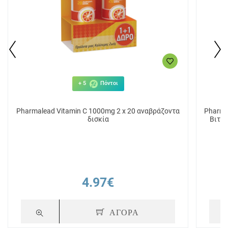
+ 5
Πόντοι
Pharmalead Vitamin C 1000mg 2 x 20 αναβράζοντα
Pharma
δισκία
Βιταμ
4.97€
ΑΓΟΡΑ