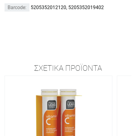
Barcode:
5205352012120, 5205352019402
ΣΧΕΤΙΚΆ ΠΡΟΪΌΝΤΑ