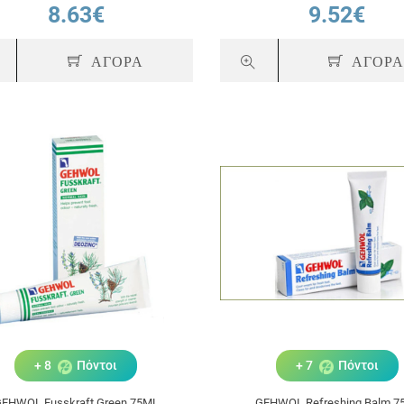
8.63€
9.52€
ΑΓΟΡΑ
ΑΓΟΡ
+ 8
Πόντοι
+ 7
Πόντοι
EHWOL Fusskraft Green 75ML
GEHWOL Refreshing Balm 7