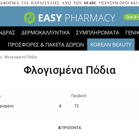
*ΙΣΧΥΟΥΝ ΟΡΟΙ ΚΑΙ
ΑΦΟΡΙΚΑ ΓΙΑ ΠΑΡΑΓΓΕΛΙΕΣ ΑΝΩ ΤΩΝ
69.00€
EASY
PHARMACY
Oral B
ΝΔΡΑΣ
ΔΕΡΜΟΚΑΛΛΥΝΤΙΚΑ
ΣΥΜΠΛΗΡΩΜΑΤΑ
ΓΕΝΙ
ΠΡΟΣΦΟΡΕΣ & ΠΑΚΕΤΑ ΔΩΡΩΝ
KOREAN BEAUTY
2023 τα εικονίδια των εκπτώσεων έφυγαν, οι χαμηλές μας 
/
Φλογισμένα Πόδια
Φλογισμένα Πόδια
η
Προβολή
8
ΠΡΟΪΌΝΤΑ