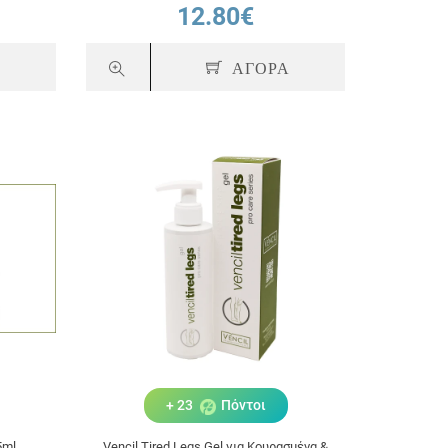
12.80€
Α
ΑΓΟΡΑ
+ 23
Πόντοι
5ml
Vencil Tired Legs Gel για Κουρασμένα &