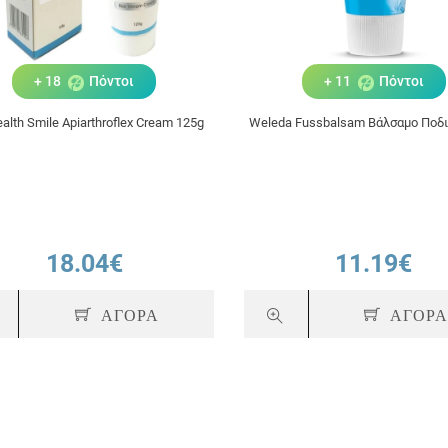
+ 18
Πόντοι
+ 11
Πόντοι
alth Smile Apiarthroflex Cream 125g
Weleda Fussbalsam Βάλσαμο Ποδι
18.04€
11.19€
ΑΓΟΡΑ
ΑΓΟΡ