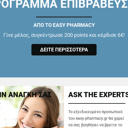
ΟΓΡΑΜΜΑ ΕΠΙΒΡΑΒΕΥ
ΑΠΟ ΤΟ EASY PHARMACY
Γίνε μέλος, συγκέντρωσε 200 points και κέρδισε 6€!
ΔΕΙΤΕ ΠΕΡΙΣΣΟΤΕΡΑ
Ν ΑΝΑΓΚΗ ΣΑΣ
ASK THE EXPERT
ε
Το εξειδικευμένο προσωπικό
του easy-pharmacy.gr θα χαρεί
να σας βοηθήσει να βρείτε το