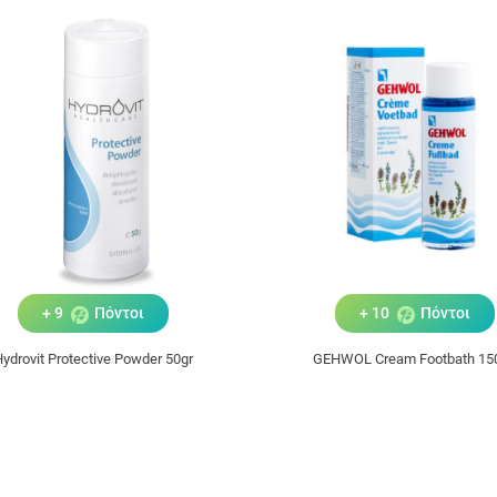
+ 9
Πόντοι
+ 10
Πόντοι
ydrovit Protective Powder 50gr
GEHWOL Cream Footbath 15