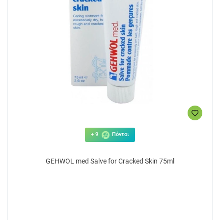
4.90€
12
ΑΓΟΡΑ
+ 9
Πόντοι
GEHWOL med Salve for Cracked Skin 75ml