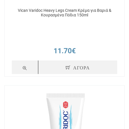
Vican Varidoc Heavy Legs Cream Κρέμα για Βαριά &
Κουρασμένα Πόδια 150ml
11.70€
ΑΓΟΡΑ
+ 9
Πόντοι
+ 15
ream
SportGel Ψυχρή Γέλη Ανακούφισης
Vican Varid
με Έλαια Ιαπωνικής Μέντας 100ml
Ενυδατώνει
Καταπονημένα
Άκρ