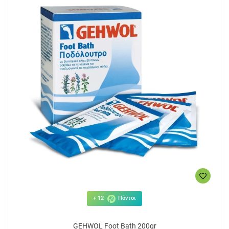
+ 12
Πόντοι
GEHWOL Foot Bath 200gr