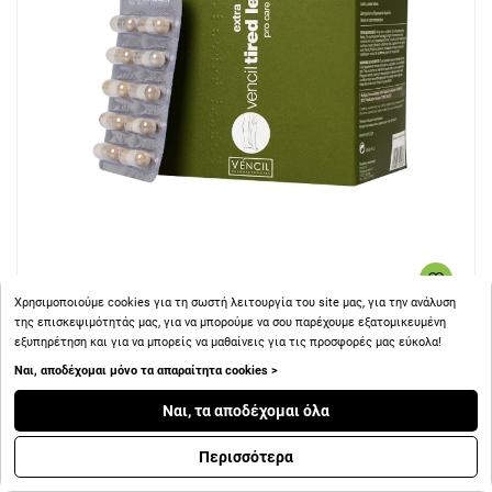
Χρησιμοποιούμε cookies για τη σωστή λειτουργία του site μας, για την ανάλυση
της επισκεψιμότητάς μας, για να μπορούμε να σου παρέχουμε εξατομικευμένη
+ 33
Πόντοι
εξυπηρέτηση και για να μπορείς να μαθαίνεις για τις προσφορές μας εύκολα!
Ναι, αποδέχομαι μόνο τα απαραίτητα cookies >
Vencil Tired Legs Extra Συμπλήρωμα Διατροφής για
Πρησμένα και Κουρασμένα Πόδια 90 κάψουλες
Ναι, τα αποδέχομαι όλα
Περισσότερα