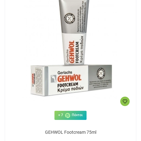
+ 7
Πόντοι
GEHWOL Footcream 75ml