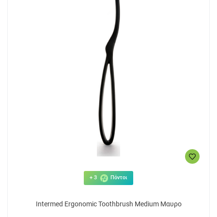
2.82€
2
ΑΓΟΡΑ
+ 3
Πόντοι
Intermed Ergonomic Toothbrush Medium Μαυρο