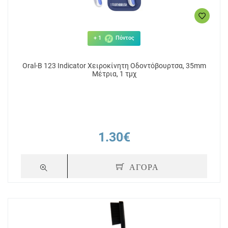
+ 1
Πόντος
Oral-B 123 Indicator Χειροκίνητη Οδοντόβουρτσα, 35mm
Μέτρια, 1 τμχ
1.30€
+ 3
Πόντοι
+ 3
ush
Intermed Ergonomic Toothbrush Soft
Intermed Erg
ΑΓΟΡΑ
Μπλε
Med