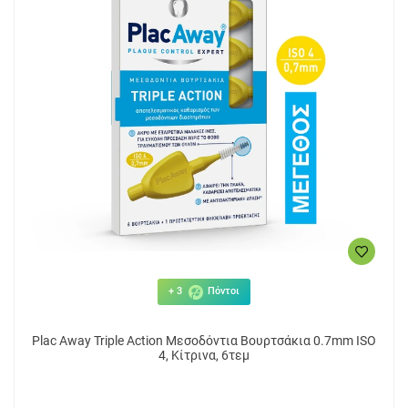
5.14€
2
ΑΓΟΡΑ
+ 3
Πόντοι
Plac Away Triple Action Μεσοδόντια Βουρτσάκια 0.7mm ISO
4, Κίτρινα, 6τεμ