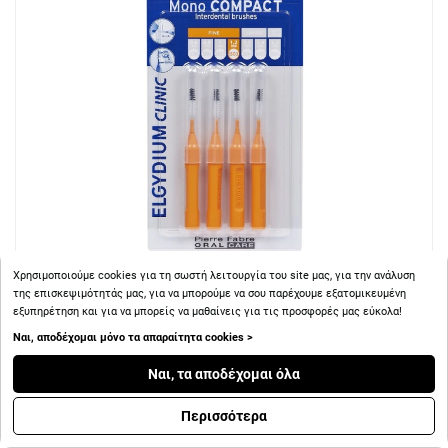
Χρησιμοποιούμε cookies για τη σωστή λειτουργία του site μας, για την ανάλυση
της επισκεψιμότητάς μας, για να μπορούμε να σου παρέχουμε εξατομικευμένη
εξυπηρέτηση και για να μπορείς να μαθαίνεις για τις προσφορές μας εύκολα!
+ 5
Πόντοι
Ναι, αποδέχομαι μόνο τα απαραίτητα cookies >
Ναι, τα αποδέχομαι όλα
Elgydium Clinic Mono Compact Μεσοδόντια Βουρτσάκια
0.6mm Πορτοκαλί 4τμχ
Περισσότερα