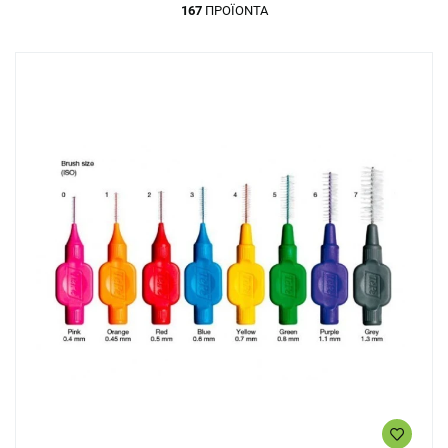
167
ΠΡΟΪΌΝΤΑ