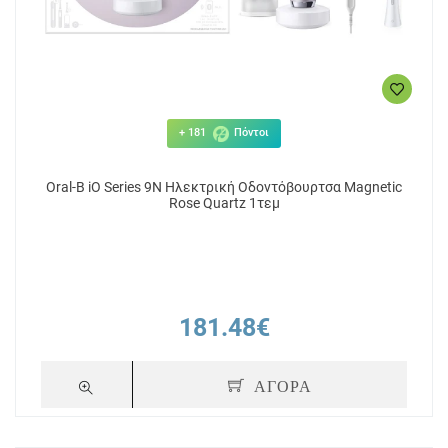
+ 181
Πόντοι
Oral-B iO Series 9N Hλεκτρική Οδοντόβουρτσα Magnetic
Rose Quartz 1τεμ
181.48€
ΑΓΟΡΑ