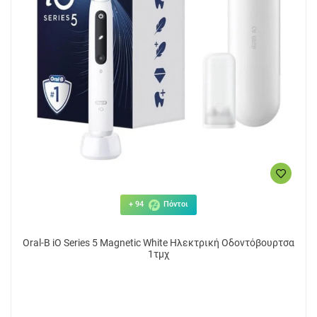
181.48€
21
ΑΓΟΡΑ
+ 94
Πόντοι
Oral-B iO Series 5 Magnetic White Ηλεκτρική Οδοντόβουρτσα
1τμχ