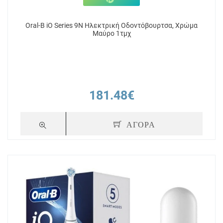
Oral-B iO Series 9N Ηλεκτρική Οδοντόβουρτσα, Χρώμα
Μαύρο 1τμχ
181.48€
ΑΓΟΡΑ
+ 181
Πόντοι
+ 22
hite
Oral-B iO Series 9N Hλεκτρική
Oral-B Ηλεκτρ
1τμχ
Οδοντόβουρτσα Magnetic Rose
Spider-Man, γι
Quartz 1τεμ