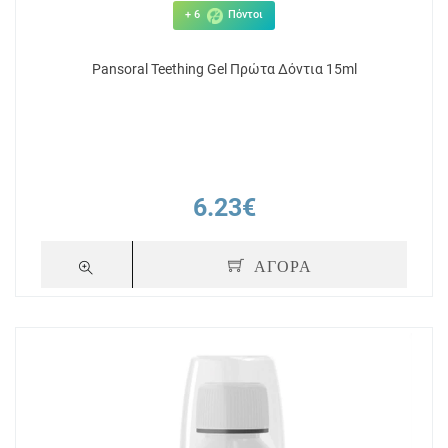
+ 6
Πόντοι
Pansoral Teething Gel Πρώτα Δόντια 15ml
6.23€
+ 10
Πόντοι
+ 6
ΑΓΟΡΑ
hwash
Easy Gel Στοματική Γέλη με γεύση
ELGYDIUM
l
Κεράσι 120gr