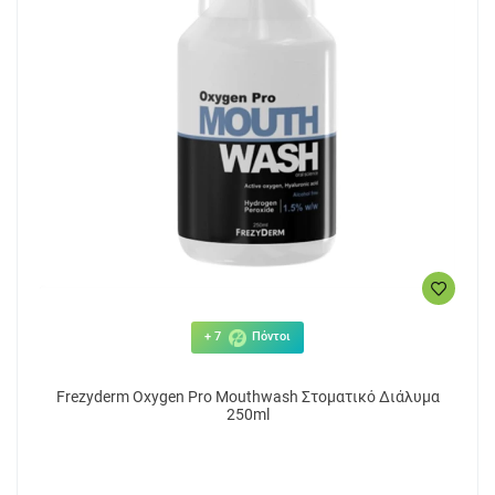
5
10.36€
ΑΓΟΡΑ
+ 7
Πόντοι
Frezyderm Oxygen Pro Mouthwash Στοματικό Διάλυμα
250ml