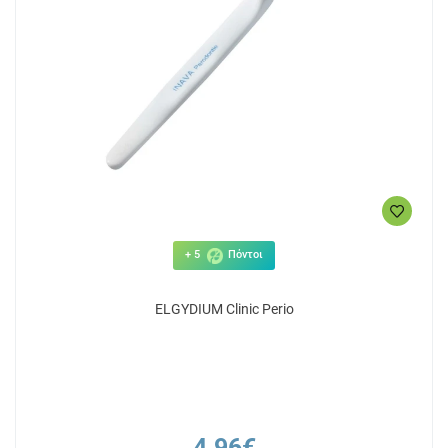
+ 5
Πόντοι
ELGYDIUM Clinic Perio
4.96€