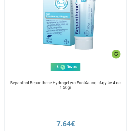
4.89€
4
ΑΓΟΡΑ
+ 8
Πόντοι
Bepanthol Bepanthene Hydrogel για Επούλωση πληγών 4 σε
1 50gr
7.64€