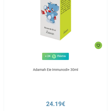
+ 24
Πόντοι
Adamah Eie Immunodi+ 30ml
24.19€