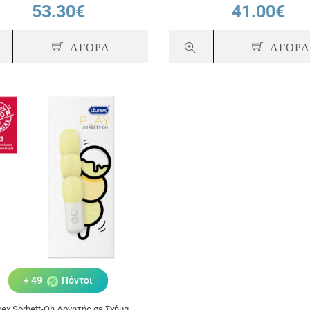
53.30€
41.00€
ΑΓΟΡΑ
ΑΓΟΡ
+ 49
Πόντοι
rex Sorbett-Oh Δονητής σε Σχήμα