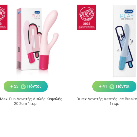
+ 53
Πόντοι
+ 41
Πόντοι
 Maxi Fun Δονητής Διπλής Κεφαλής
Durex Δονητής Λεπτός Ice Breake
20.2cm 1τεμ.
1τεμ.