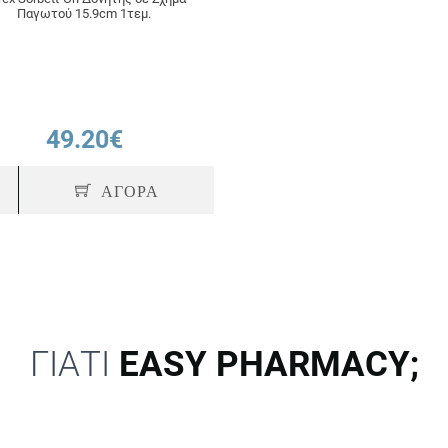
Παγωτού 15.9cm 1τεμ.
49.20€
ΑΓΟΡΑ
ΓΙΑΤΙ
EASY PHARMACY;