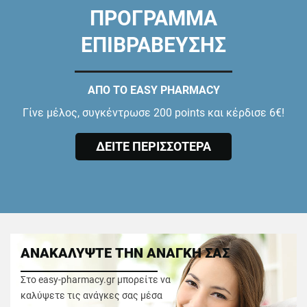
ΠΡΟΓΡΑΜΜΑ
ΕΠΙΒΡΑΒΕΥΣΗΣ
ΑΠΟ ΤΟ EASY PHARMACY
Γίνε μέλος, συγκέντρωσε 200 points και κέρδισε 6€!
ΔΕΙΤΕ ΠΕΡΙΣΣΟΤΕΡΑ
ΑΝΑΚΑΛΥΨΤΕ ΤΗΝ ΑΝΑΓΚΗ ΣΑΣ
Στο easy-pharmacy.gr μπορείτε να
καλύψετε τις ανάγκες σας μέσα