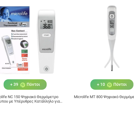
+ 39
Πόντοι
+ 10
Πόντοι
olife NC 150 Ψηφιακό Θερμόμετρο
Microlife ΜΤ 800 Ψηφιακό Θερμόμ
που με Υπέρυθρες Κατάλληλο για
Μωρά