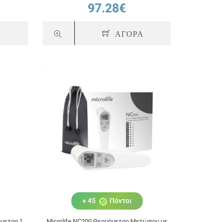
97.28€
Α
ΑΓΟΡΑ
+ 45
Πόντοι
όμετρο 1
Microlife NC200 Θερμόμετρο Μετώπου με