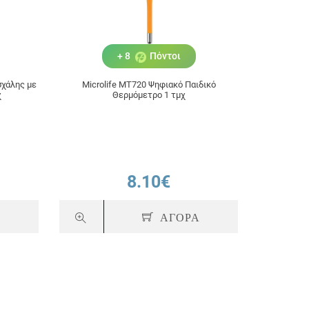
+ 8
Πόντοι
σχάλης με
Microlife ΜΤ720 Ψηφιακό Παιδικό
χ
Θερμόμετρο 1 τμχ
8.10€
Α
ΑΓΟΡΑ