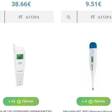
38.66€
9.51€
ΑΓΟΡΑ
ΑΓΟΡ
+ 42
Πόντοι
+ 4
Πόντοι
life IR 150 ΥΠΕΡΥΘΡΟ ΘΕΡΜΟΜΕΤΡΟ
Microlife MT 3001 Ψηφιακό Θερμ