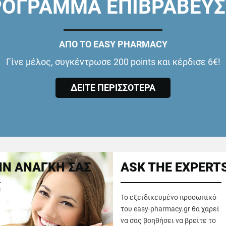
ΟΓΡΑΜΜΑ ΕΠΙΒΡΑΒΕΥ
ΑΠΟ ΤΟ EASY PHARMACY
Γίνε μέλος, συγκέντρωσε 200 points και κέρδισε 6€!
ΔΕΙΤΕ ΠΕΡΙΣΣΟΤΕΡΑ
Ν ΑΝΑΓΚΗ ΣΑΣ
ASK THE EXPERT
ε
Το εξειδικευμένο προσωπικό
του easy-pharmacy.gr θα χαρεί
να σας βοηθήσει να βρείτε το