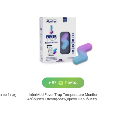
+ 97
Πόντοι
ετρο 1τμχ
InterMed Fever Trap Temperature Monitor
Ασύρματο Επαναφορτιζόμενο Θερμόμετρο
Συνεχούς Παρακολούθησης