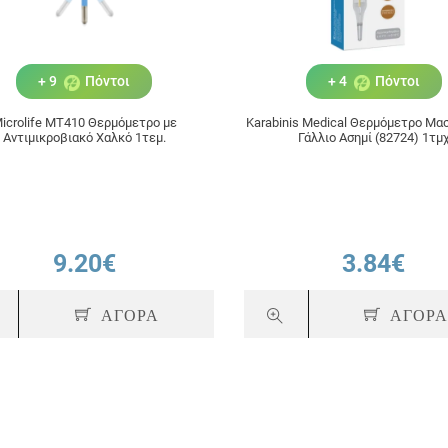
+ 9
Πόντοι
+ 4
Πόντοι
icrolife MT410 Θερμόμετρο με
Karabinis Medical Θερμόμετρο Μα
Αντιμικροβιακό Χαλκό 1τεμ.
Γάλλιο Ασημί (82724) 1τμ
9.20€
3.84€
ΑΓΟΡΑ
ΑΓΟΡ