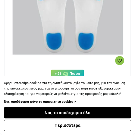
+ 21
Πόντοι
Χρησιμοποιούμε cookies για τη σωστή λειτουργία του site μας, για την ανάλυση
της επισκεψιμότητάς μας, για να μπορούμε να σου παρέχουμε εξατομικευμένη
Anatomic Line Πέλμα Σιλικόνης 5733 (Ζεύγος) (40-41) L
εξυπηρέτηση και για να μπορείς να μαθαίνεις για τις προσφορές μας εύκολα!
Ναι, αποδέχομαι μόνο τα απαραίτητα cookies >
Ναι, τα αποδέχομαι όλα
Περισσότερα
20.56€