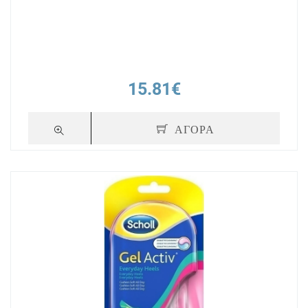
14.46€
6
15.81€
ΑΓΟΡΑ
ΑΓΟΡΑ