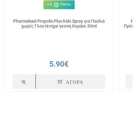
+ 6
Πόντοι
Pharmalead Propolis Plus Kids Spray για Παιδιά
Pha
χωρίς Γλουτένημε γεύση Κεράσι 30ml
Πρόπολ
5.90€
ΑΓΟΡΑ