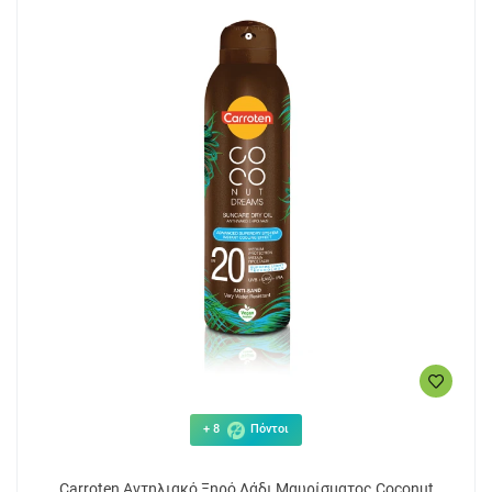
+ 8
Πόντοι
Carroten Αντηλιακό Ξηρό Λάδι Μαυρίσματος Coconut