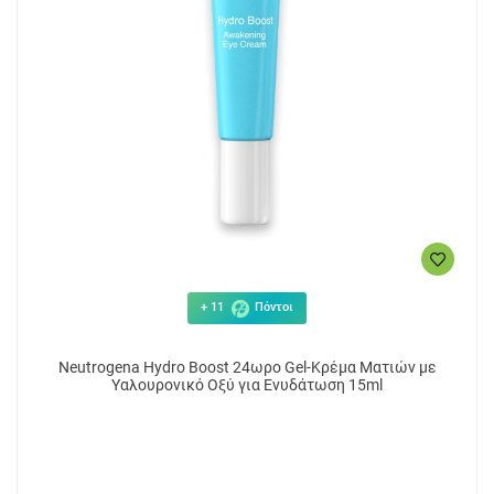
+ 11
Πόντοι
Neutrogena Hydro Boost 24ωρο Gel-Κρέμα Ματιών με
Υαλουρονικό Οξύ για Ενυδάτωση 15ml