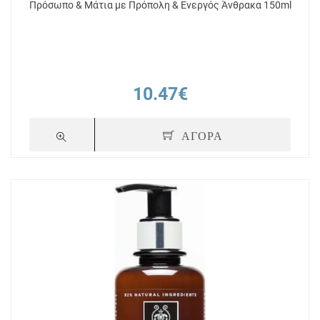
Πρόσωπο & Μάτια με Πρόπολη & Ενεργός Άνθρακα 150ml
10.47€
ΑΓΟΡΑ
+ 4
Πόντοι
+ 11
Apivita Cleansing Black Detox
Apivita Cleans
τια με
Cleansing Jelly Μαύρο Gel
Micellaire Πρό
Καθαρισμού Ενεργός Άνθρακας &
Προπόλη για Πρόσωπο & Μάτια, 50ml