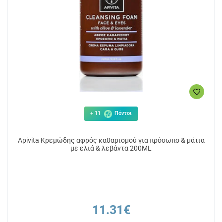
3.97€
11
ΑΓΟΡΑ
+ 11
Πόντοι
Apivita Κρεμώδης αφρός καθαρισμού για πρόσωπο & μάτια
με ελιά & λεβάντα 200ML
11.31€