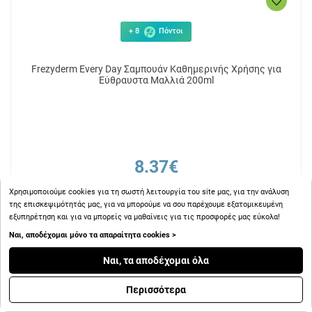
+ 8
Πόντοι
Frezyderm Every Day Σαμπουάν Καθημερινής Χρήσης για
Εύθραυστα Μαλλιά 200ml
8.37€
Χρησιμοποιούμε cookies για τη σωστή λειτουργία του site μας, για την ανάλυση
της επισκεψιμότητάς μας, για να μπορούμε να σου παρέχουμε εξατομικευμένη
ΑΓΟΡΑ
εξυπηρέτηση και για να μπορείς να μαθαίνεις για τις προσφορές μας εύκολα!
Ναι, αποδέχομαι μόνο τα απαραίτητα cookies >
Ναι, τα αποδέχομαι όλα
Περισσότερα