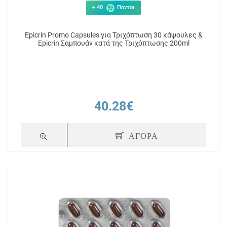
10.27€
11
+ 40
Πόντοι
ΑΓΟΡΑ
Epicrin Promo Capsules για Τριχόπτωση 30 κάψουλες &
Epicrin Σαμπουάν κατά της Τριχόπτωσης 200ml
40.28€
ΑΓΟΡΑ