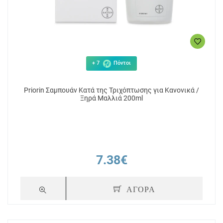
+ 7
Πόντοι
Priorin Σαμπουάν Κατά της Τριχόπτωσης για Κανονικά /
Ξηρά Μαλλιά 200ml
7.38€
ΑΓΟΡΑ