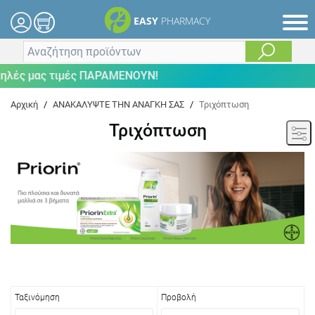
EASY
PHARMACY
μας τιμές ΠΑΡΑΜΕΝΟΥΝ!
Αρχική
/
ΑΝΑΚΑΛΥΨΤΕ ΤΗΝ ΑΝΑΓΚΗ ΣΑΣ
/
Τριχόπτωση
Τριχόπτωση
Ταξινόμηση
Προβολή