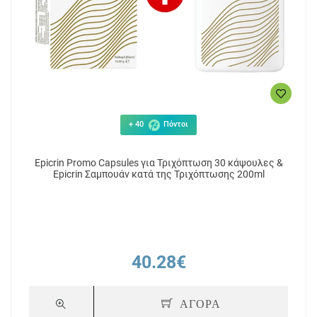
10.27€
11
ΑΓΟΡΑ
+ 40
Πόντοι
Epicrin Promo Capsules για Τριχόπτωση 30 κάψουλες &
Epicrin Σαμπουάν κατά της Τριχόπτωσης 200ml
40.28€
ΑΓΟΡΑ