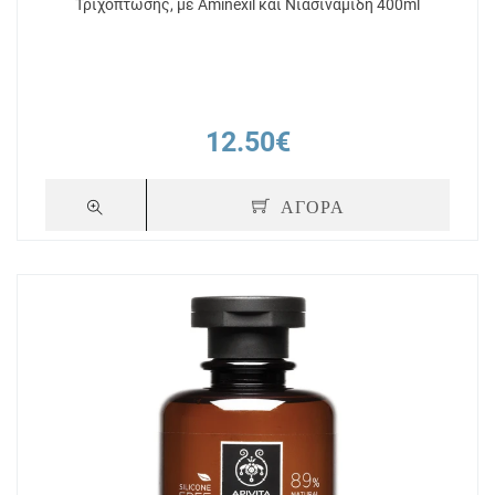
Τριχόπτωσης, με Aminexil και Νιασιναμίδη 400ml
12.50€
ΑΓΟΡΑ