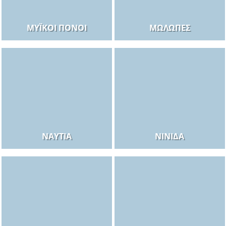
ΜΥΪΚΟΊ ΠΌΝΟΙ
ΜΏΛΩΠΕΣ
ΝΑΥΤΊΑ
ΝΙΝΊΔΑ