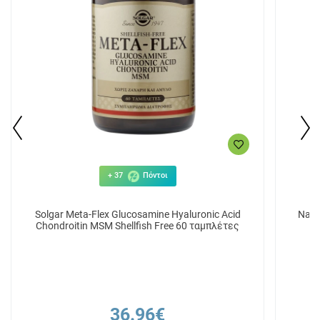
+ 37
Πόντοι
Solgar Meta-Flex Glucosamine Hyaluronic Acid
Natu
Chondroitin MSM Shellfish Free 60 ταμπλέτες
36.96€