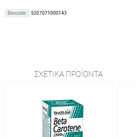
Barcode:
5207071000143
ΣΧΕΤΙΚΆ ΠΡΟΪΌΝΤΑ