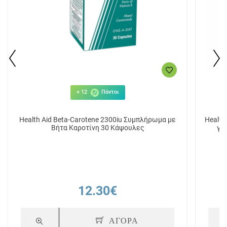
+ 12
Πόντοι
Health Aid Beta-Carotene 2300iu Συμπλήρωμα με
Health
Βήτα Καροτίνη 30 Κάψουλες
γι
12.30€
ΑΓΟΡΑ