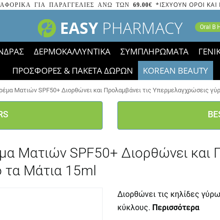
*ΙΣΧΥΟΥΝ ΟΡΟΙ ΚΑΙ
ΑΦΟΡΙΚΑ ΓΙΑ ΠΑΡΑΓΓΕΛΙΕΣ ΑΝΩ ΤΩΝ
69.00€
EASY
PHARMACY
Oral B
ΝΔΡΑΣ
ΔΕΡΜΟΚΑΛΛΥΝΤΙΚΑ
ΣΥΜΠΛΗΡΩΜΑΤΑ
ΓΕΝΙ
ΠΡΟΣΦΟΡΕΣ & ΠΑΚΕΤΑ ΔΩΡΩΝ
KOREAN BEAUTY
2023 τα εικονίδια των εκπτώσεων έφυγαν, οι χαμηλές μας 
3 Κρέμα Ματιών SPF50+ Διορθώνει και Προλαμβάνει τις Υπερμελαγχρώσεις γύ
RS
BE
Κρέμα Ματιών SPF50+ Διορθώνει και 
 τα Μάτια 15ml
Διορθώνει τις κηλίδες γύρω
κύκλους.
Περισσότερα