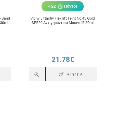
+ 22
Πόντοι
35 Sand
Vichy Liftactiv Flexilift Teint No.45 Gold
Vichy Li
 30ml
SPF20 Αντιγηραντικό Μακιγιάζ 30ml
21.78€
ΑΓΟΡΑ