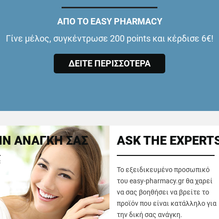
ΑΠΟ ΤΟ EASY PHARMACY
Γίνε μέλος, συγκέντρωσε 200 points και κέρδισε 6€!
ΔΕΙΤΕ ΠΕΡΙΣΣΟΤΕΡΑ
Ν ΑΝΑΓΚΗ ΣΑΣ
ASK THE EXPERT
ε
Το εξειδικευμένο προσωπικό
του easy-pharmacy.gr θα χαρεί
να σας βοηθήσει να βρείτε το
προϊόν που είναι κατάλληλο για
την δική σας ανάγκη.