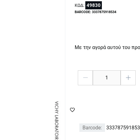
49830
ΚΩΔ:
BARCODE: 3337875918534
Με την αγορά αυτού του πρ
Barcode:
333787591853