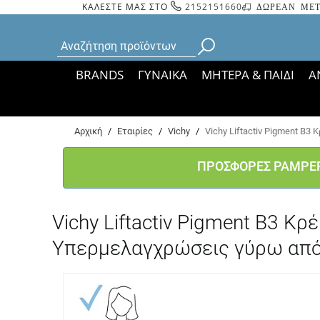
ΚΑΛΕΣΤΕ ΜΑΣ ΣΤΟ
2152151660
ΔΩΡΕΑΝ ΜΕΤ
BRANDS
ΓΥΝΑΙΚΑ
ΜΗΤΕΡΑ & ΠΑΙΔΙ
Α
Bάσει ΦΕΚ 35935/
Αρχική
/
Εταιρίες
/
Vichy
/
Vichy Liftactiv Pigment B
ΠΡΟΣΦΟΡΕΣ PAMPE
Vichy Liftactiv Pigment B3 
Υπερμελαγχρώσεις γύρω από