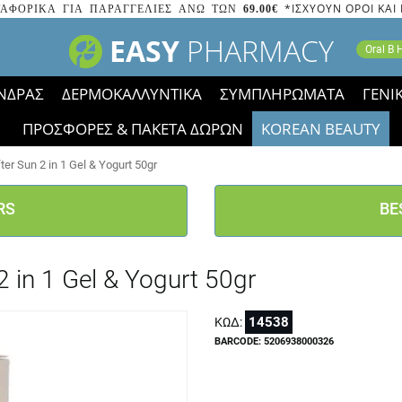
*ΙΣΧΥΟΥΝ ΟΡΟΙ ΚΑΙ
ΑΦΟΡΙΚΑ ΓΙΑ ΠΑΡΑΓΓΕΛΙΕΣ ΑΝΩ ΤΩΝ
69.00€
EASY
PHARMACY
Oral B
ΝΔΡΑΣ
ΔΕΡΜΟΚΑΛΛΥΝΤΙΚΑ
ΣΥΜΠΛΗΡΩΜΑΤΑ
ΓΕΝΙ
ΠΡΟΣΦΟΡΕΣ & ΠΑΚΕΤΑ ΔΩΡΩΝ
KOREAN BEAUTY
2023 τα εικονίδια των εκπτώσεων έφυγαν, οι χαμηλές μας 
er Sun 2 in 1 Gel & Yogurt 50gr
RS
BE
 in 1 Gel & Yogurt 50gr
14538
ΚΩΔ:
BARCODE: 5206938000326