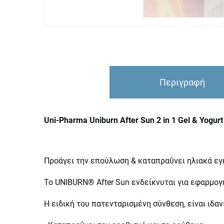
Περιγραφή
Uni-Pharma Uniburn After Sun 2 in 1 Gel & Yogurt
Προάγει την επούλωση & καταπραΰνει ηλιακά εγ
Το UNIBURN® After Sun ενδείκνυται για εφαρμογ
Η ειδική του πατενταρισμένη σύνθεση, είναι ιδα