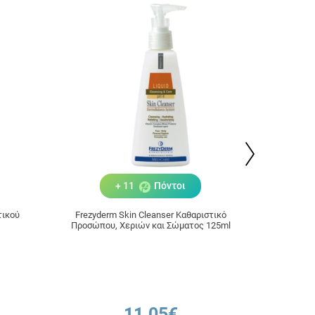
+ 11
Πόντοι
τικού
Frezyderm Skin Cleanser Καθαριστικό
Vichy 
Προσώπου, Χεριών και Σώματος 125ml
Sensiti
Stick
11.05€