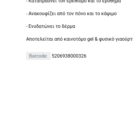
- Καταπραΰνει τον ερεθισμό και το ερύθημα
- Ανακουφίζει από τον πόνο και το κάψιμο
- Ενυδατώνει το δέρμα
Αποτελείται από καινοτόμο gel & φυσικό γιαούρτ
Barcode:
5206938000326