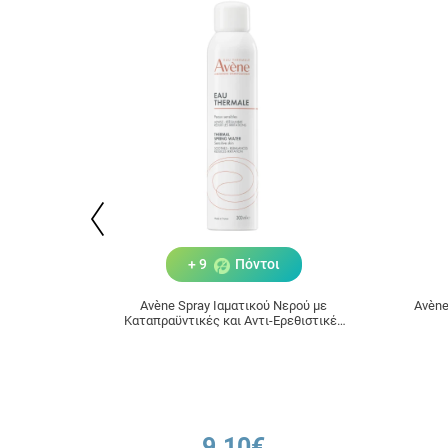
+ 9
Πόντοι
Avène Spray Ιαματικού Νερού με
Avène
Καταπραϋντικές και Αντι-Ερεθιστικές
Ιδιότητες 300ml
9.10€