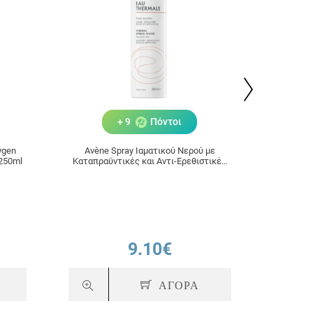
+ 9
Πόντοι
ygen
Avène Spray Ιαματικού Νερού με
BabyCa
250ml
Καταπραϋντικές και Αντι-Ερεθιστικές
Gi
Ιδιότητες 300ml
9.10€
ΑΓΟΡΑ