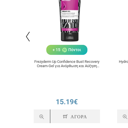
+ 15
Πόντοι
Frezyderm Up Confidence Bust Recovery
Hydro
Cream-Gel για Ανόρθωση και Αύξηση
Όγκου Στήθους και Γλουτών 200ml
15.19€
ΑΓΟΡΑ