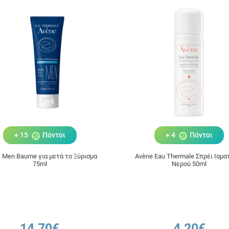
+ 15
Πόντοι
+ 4
Πόντοι
 Men Baume για μετά το Ξύρισμα
Avène Eau Thermale Σπρέι Ιαμα
75ml
Νερού 50ml
14.70€
4.20€