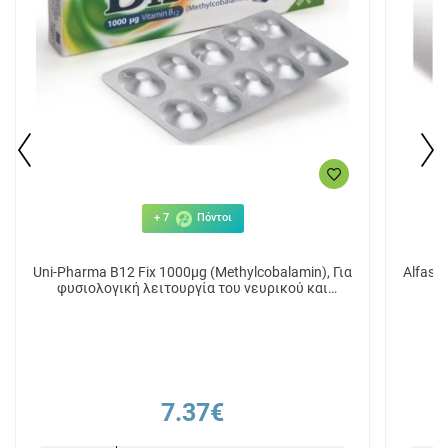
+ 7
Πόντοι
Uni-Pharma B12 Fix 1000μg (Methylcobalamin), Για
Alfash
φυσιολογική λειτουργία του νευρικού και
ανοσοποιητικού συστήματος, 30 tabs
7.37€