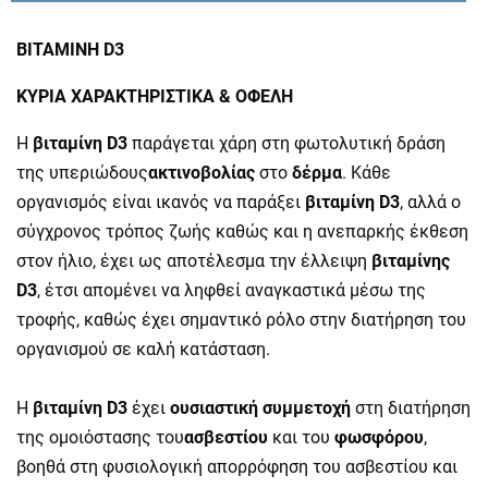
ΒΙΤΑΜΙΝΗ D3
ΚΥΡΙΑ ΧΑΡΑΚΤΗΡΙΣΤΙΚΑ & ΟΦΕΛΗ
Η
βιταμίνη D3
παράγεται χάρη στη φωτολυτική δράση
της υπεριώδους
ακτινοβολίας
στο
δέρμα
. Κάθε
οργανισμός είναι ικανός να παράξει
βιταμίνη D3
, αλλά ο
σύγχρονος τρόπος ζωής καθώς και η ανεπαρκής έκθεση
στον ήλιο, έχει ως αποτέλεσμα την έλλειψη
βιταμίνης
D3
, έτσι απομένει να ληφθεί αναγκαστικά μέσω της
τροφής, καθώς έχει σημαντικό ρόλο στην διατήρηση του
οργανισμού σε καλή κατάσταση.
Η
βιταμίνη D3
έχει
ουσιαστική συμμετοχή
στη διατήρηση
της ομοιόστασης του
ασβεστίου
και του
φωσφόρου
,
βοηθά στη φυσιολογική απορρόφηση του ασβεστίου και