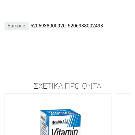
Barcode:
5206938000920, 5206938002498
ΣΧΕΤΙΚΆ ΠΡΟΪΌΝΤΑ