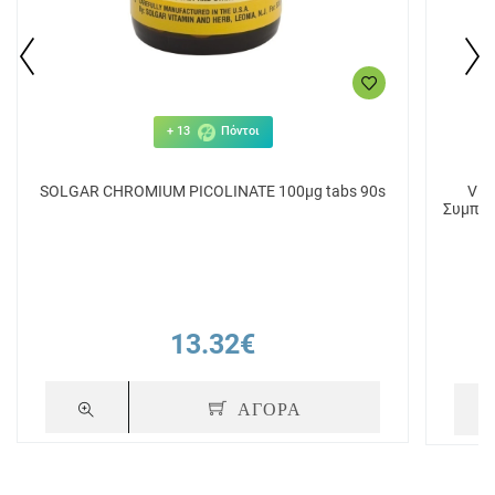
+ 13
Πόντοι
SOLGAR CHROMIUM PICOLINATE 100μg tabs 90s
Vio
Συμπλή
13.32€
ΑΓΟΡΑ