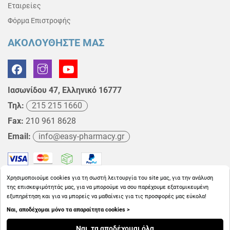
Εταιρείες
Φόρμα Επιστροφής
ΑΚΟΛΟΥΘΗΣΤΕ ΜΑΣ
Ιασωνίδου 47, Ελληνικό 16777
Τηλ:
215 215 1660
Fax:
210 961 8628
Email:
info@easy-pharmacy.gr
Χρησιμοποιούμε cookies για τη σωστή λειτουργία του site μας, για την ανάλυση
της επισκεψιμότητάς μας, για να μπορούμε να σου παρέχουμε εξατομικευμένη
εξυπηρέτηση και για να μπορείς να μαθαίνεις για τις προσφορές μας εύκολα!
Ναι, αποδέχομαι μόνο τα απαραίτητα cookies >
Copyright © 2026
EasyPharmacy.gr
Ναι, τα αποδέχομαι όλα