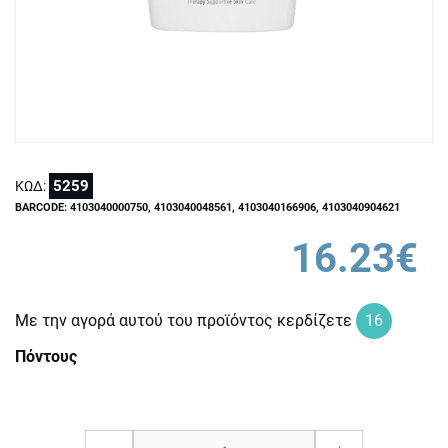
5259
ΚΩΔ:
BARCODE: 4103040000750, 4103040048561, 4103040166906, 4103040904621
16.23€
Με την αγορά αυτού του προϊόντος κερδίζετε
16
Πόντους