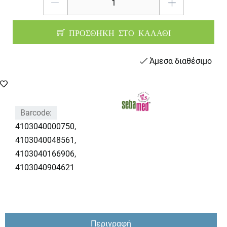
ΠΡΟΣΘΗΚΗ ΣΤΟ ΚΑΛΑΘΙ
Άμεσα διαθέσιμο
Barcode:
4103040000750,
4103040048561,
4103040166906,
4103040904621
Περιγραφή