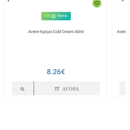
+ 8
Πόντοι
Avene Κρέμα Cold Cream 40ml
Avène 
8.26€
ΑΓΟΡΑ