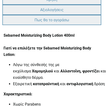
Αξιολογήσεις
Πως θα το αγοράσω
Sebamed Moisturizing Body Lotion 400ml
Γιατί να επιλέξετε την Sebamed Moisturizing Body
Lotion:
Λόγω της σύνθεσής της με
εκχύλισμα
Χαμομηλιού
και
Αλλαντοΐνη, φροντίζει
κα
ευαίσθητο δέρμα.
Εξαιρετική
καταπραϋντική
και
αντιφλογιστική
δράση
Χαρακτηριστικά:
Χωρίς Parabens