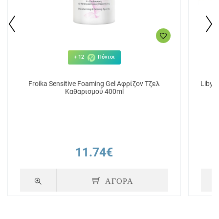
+ 12
Πόντοι
Froika Sensitive Foaming Gel Αφρίζον Τζελ
Libyt
Καθαρισμού 400ml
11.74€
ΑΓΟΡΑ