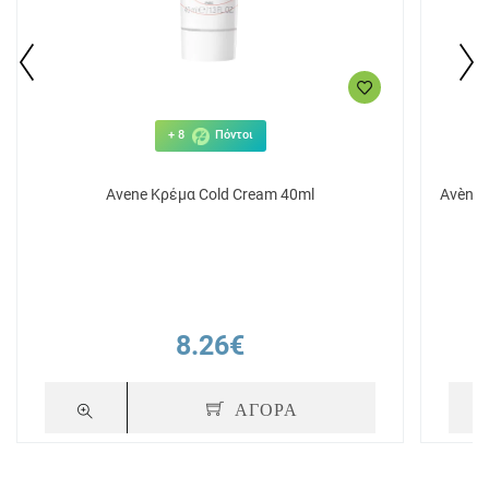
+ 8
Πόντοι
Avene Κρέμα Cold Cream 40ml
Avène 
8.26€
ΑΓΟΡΑ