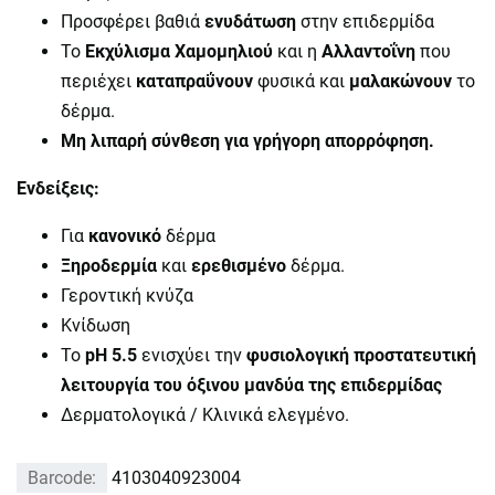
Προσφέρει βαθιά
ενυδάτωση
στην επιδερμίδα
Το
Ε
κχύλισμα Χαμομηλιού
και η
Α
λλαντοΐνη
που
περιέχει
καταπραΰνουν
φυσικά και
μαλακώνουν
το
δέρμα.
Μη λιπαρή σύνθεση για γρήγορη απορρόφηση.
Ενδείξεις:
Για
κανονικό
δέρμα
Ξηροδερμία
και
ερεθισμένο
δέρμα.
Γεροντική κνύζα
Κνίδωση
Το
pH 5.5
ενισχύει την
φυσιολογική προστατευτική
λειτουργία του όξινου μανδύα της επιδερμίδας
Δερματολογικά / Κλινικά ελεγμένο.
Barcode:
4103040923004