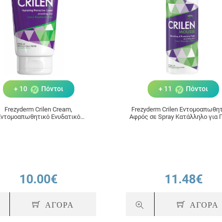
+ 10
Πόντοι
+ 11
Πόντοι
Frezyderm Crilen Cream,
Frezyderm Crilen Εντομοαπωθη
Εντομοαπωθητικό Ενυδατικό
Αφρός σε Spray Κατάλληλο για 
Γαλάκτωμα 125ml
150ml
10.00€
11.48€
ΑΓΟΡΑ
ΑΓΟΡΑ