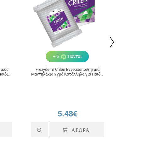
+ 5
Πόντοι
τικός
Frezyderm Crilen Εντομοαπωθητικά
Vica
Παιδιά
Μαντηλάκια Υγρά Κατάλληλα για Παιδιά
Αυτο
20τμχ
5.48€
ΑΓΟΡΑ