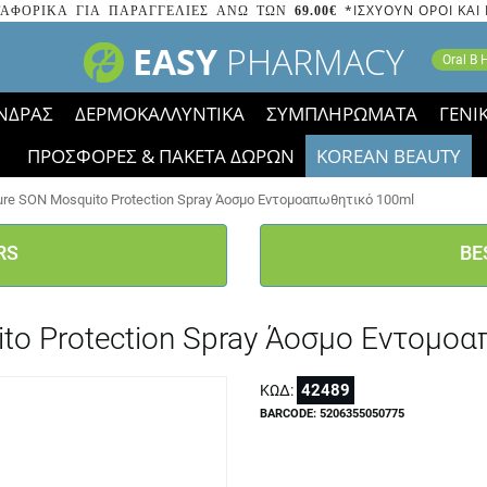
*ΙΣΧΥΟΥΝ ΟΡΟΙ ΚΑΙ
ΑΦΟΡΙΚΑ ΓΙΑ ΠΑΡΑΓΓΕΛΙΕΣ ΑΝΩ ΤΩΝ
69.00€
EASY
PHARMACY
Oral B
ΝΔΡΑΣ
ΔΕΡΜΟΚΑΛΛΥΝΤΙΚΑ
ΣΥΜΠΛΗΡΩΜΑΤΑ
ΓΕΝΙ
ΠΡΟΣΦΟΡΕΣ & ΠΑΚΕΤΑ ΔΩΡΩΝ
KOREAN BEAUTY
2023 τα εικονίδια των εκπτώσεων έφυγαν, οι χαμηλές μας 
ure SON Mosquito Protection Spray Άοσμο Εντομοαπωθητικό 100ml
RS
BE
ito Protection Spray Άοσμο Εντομο
42489
ΚΩΔ:
BARCODE: 5206355050775