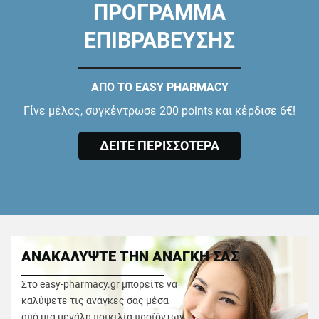
ΠΡΟΓΡΑΜΜΑ
ΕΠΙΒΡΑΒΕΥΣΗΣ
ΑΠΟ ΤΟ EASY PHARMACY
Γίνε μέλος, συγκέντρωσε 200 points και κέρδισε 6€!
ΔΕΙΤΕ ΠΕΡΙΣΣΟΤΕΡΑ
ΑΝΑΚΑΛΥΨΤΕ ΤΗΝ ΑΝΑΓΚΗ ΣΑΣ
Στο easy-pharmacy.gr μπορείτε να
καλύψετε τις ανάγκες σας μέσα
από μια μεγάλη ποικιλία προϊόντων