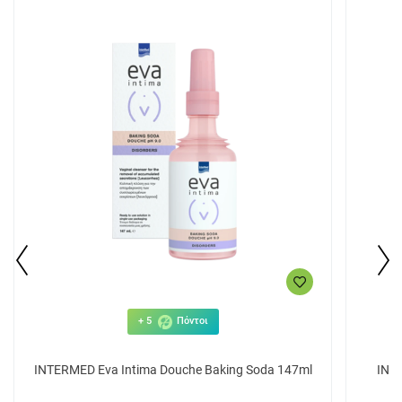
+ 5
Πόντοι
INTERMED Eva Intima Douche Baking Soda 147ml
INT