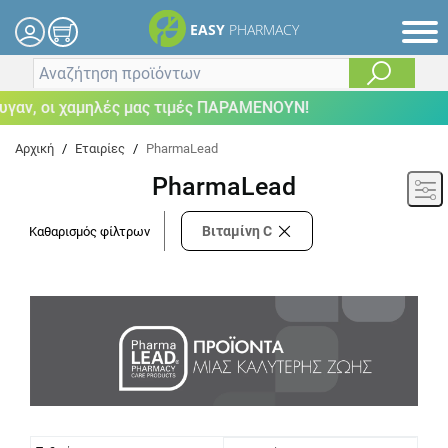
EASY
PHARMACY
αν, οι χαμηλές μας τιμές ΠΑΡΑΜΕΝΟΥΝ!
Αρχική
/
Εταιρίες
/
PharmaLead
PharmaLead
Βιταμίνη C
Καθαρισμός φίλτρων