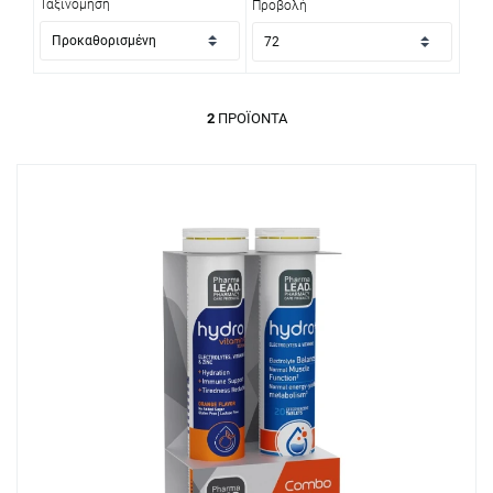
Ταξινόμηση
Προβολή
2
ΠΡΟΪΌΝΤΑ