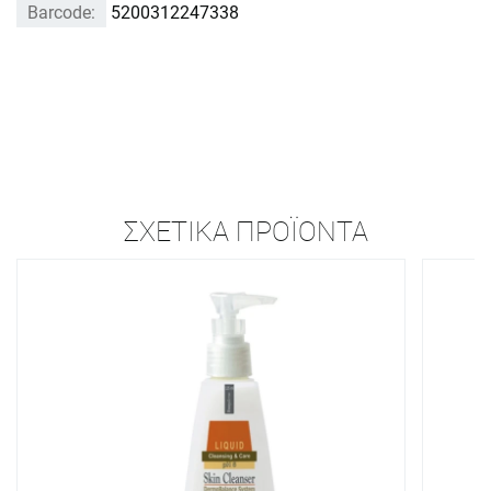
Barcode:
5200312247338
ΣΧΕΤΙΚΆ ΠΡΟΪΌΝΤΑ