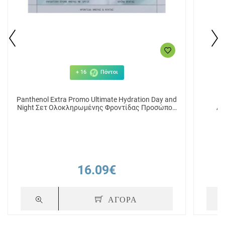
+ 16
Πόντοι
Panthenol Extra Promo Ultimate Hydration Day and
Vi
Night Σετ Ολοκληρωμένης Φροντίδας Προσώπου
Αν
Ημέρας και Νύχτας
16.09€
ΑΓΟΡΑ