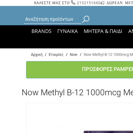
ΚΑΛΕΣΤΕ ΜΑΣ ΣΤΟ
2152151660
ΔΩΡΕΑΝ ΜΕΤ
BRANDS
ΓΥΝΑΙΚΑ
ΜΗΤΕΡΑ & ΠΑΙΔΙ
Α
Bάσει ΦΕΚ 35935/
Αρχική
/
Εταιρίες
/
Now
/
Now Methyl B-12 1000mcg Me
ΠΡΟΣΦΟΡΕΣ PAMPE
Now Methyl B-12 1000mcg Me