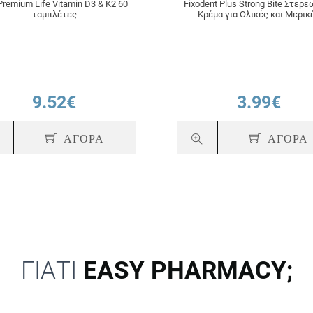
Premium Life Vitamin D3 & K2 60
Fixodent Plus Strong Bite Στερε
ταμπλέτες
Κρέμα για Ολικές και Μερικ
Οδοντοστοιχίες 40g
9.52€
3.99€
ΑΓΟΡΑ
ΑΓΟΡΑ
ΓΙΑΤΙ
EASY PHARMACY;