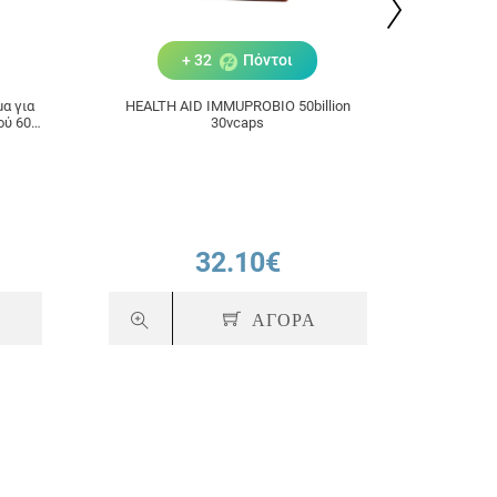
+ 32
Πόντοι
μα για
HEALTH AID IMMUPROBIO 50billion
Hea
ού 60
30vcaps
Συμπλ
Βοήθειας
32.10€
ΑΓΟΡΑ