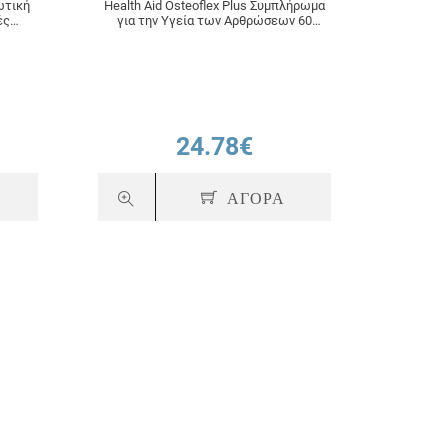
ωτική
Health Aid Osteoflex Plus Συμπλήρωμα
Hea
ές
για την Υγεία των Αρθρώσεων 60
Συμπλήρω
ταμπλέτες
24.78€
ΑΓΟΡΑ