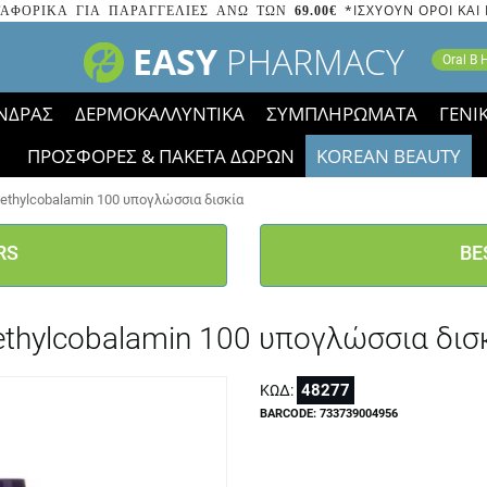
*ΙΣΧΥΟΥΝ ΟΡΟΙ ΚΑΙ
ΑΦΟΡΙΚΑ ΓΙΑ ΠΑΡΑΓΓΕΛΙΕΣ ΑΝΩ ΤΩΝ
69.00€
EASY
PHARMACY
Oral B
ΝΔΡΑΣ
ΔΕΡΜΟΚΑΛΛΥΝΤΙΚΑ
ΣΥΜΠΛΗΡΩΜΑΤΑ
ΓΕΝΙ
ΠΡΟΣΦΟΡΕΣ & ΠΑΚΕΤΑ ΔΩΡΩΝ
KOREAN BEAUTY
2023 τα εικονίδια των εκπτώσεων έφυγαν, οι χαμηλές μας 
thylcobalamin 100 υπογλώσσια δισκία
RS
BE
thylcobalamin 100 υπογλώσσια δισ
48277
ΚΩΔ:
BARCODE: 733739004956