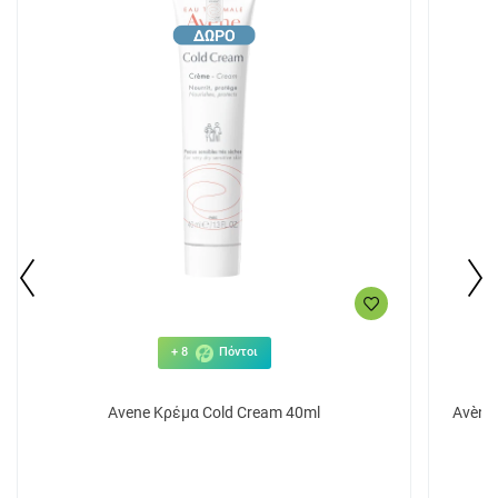
+ 8
Πόντοι
Avene Κρέμα Cold Cream 40ml
Avène