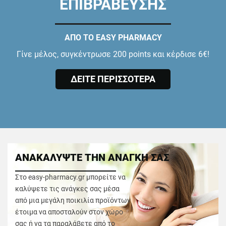
ΕΠΙΒΡΑΒΕΥΣΗΣ
ΑΠΟ ΤΟ EASY PHARMACY
Γίνε μέλος, συγκέντρωσε 200 points και κέρδισε 6€!
ΔΕΙΤΕ ΠΕΡΙΣΣΟΤΕΡΑ
ΑΝΑΚΑΛΥΨΤΕ ΤΗΝ ΑΝΑΓΚΗ ΣΑΣ
Στο easy-pharmacy.gr μπορείτε να
καλύψετε τις ανάγκες σας μέσα
από μια μεγάλη ποικιλία προϊόντων
έτοιμα να αποσταλούν στον χώρο
σας ή να τα παραλάβετε από το