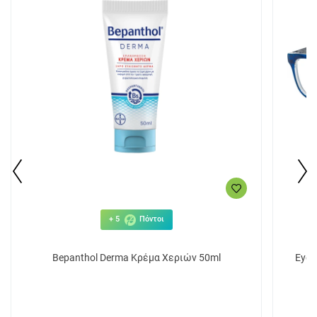
+ 5
Πόντοι
Βepanthol Derma Κρέμα Χεριών 50ml
Eyel