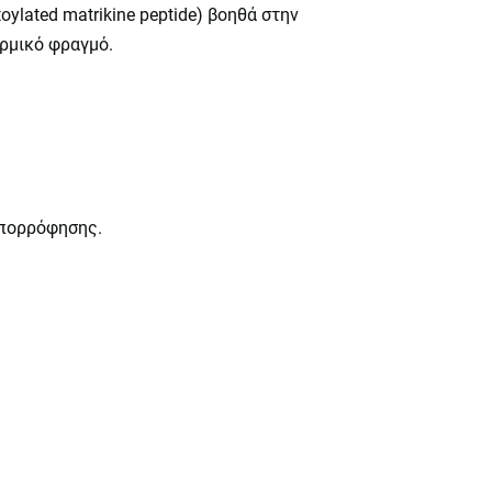
ylated matrikine peptide) βοηθά στην
ρμικό φραγμό.
απορρόφησης.