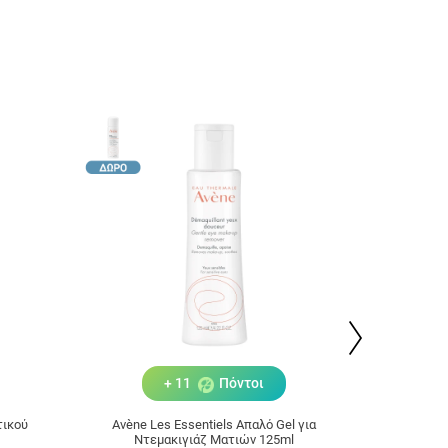
+ 11
Πόντοι
τικού
Avène Les Essentiels Απαλό Gel για
Avène Le
Ντεμακιγιάζ Ματιών 125ml