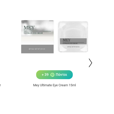
+ 39
Πόντοι
r
Mey Ultimate Eye Cream 15ml
MEY H