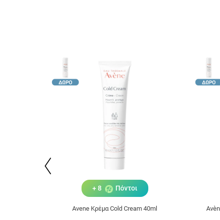
+ 8
Πόντοι
Avene Κρέμα Cold Cream 40ml
Avèn