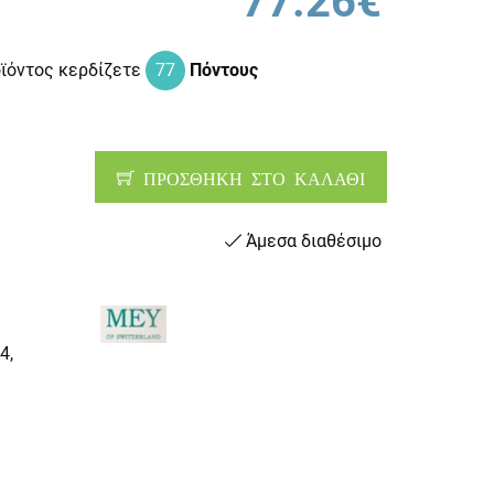
77.26€
οϊόντος κερδίζετε
77
Πόντους
ΠΡΟΣΘΗΚΗ ΣΤΟ ΚΑΛΑΘΙ
Άμεσα διαθέσιμο
4,