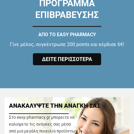
ΠΡΟΓΡΑΜΜΑ
ΕΠΙΒΡΑΒΕΥΣΗΣ
ΑΠΟ ΤΟ EASY PHARMACY
Γίνε μέλος, συγκέντρωσε 200 points και κέρδισε 6€!
ΔΕΙΤΕ ΠΕΡΙΣΣΟΤΕΡΑ
ΑΝΑΚΑΛΥΨΤΕ ΤΗΝ ΑΝΑΓΚΗ ΣΑΣ
Στο easy-pharmacy.gr μπορείτε να
καλύψετε τις ανάγκες σας μέσα
από μια μεγάλη ποικιλία προϊόντων