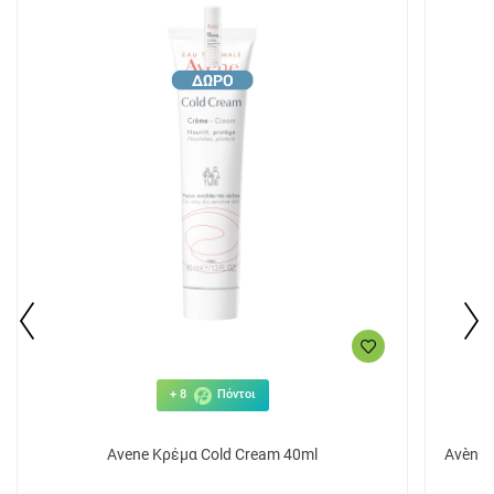
+ 8
Πόντοι
Avene Κρέμα Cold Cream 40ml
Avène 