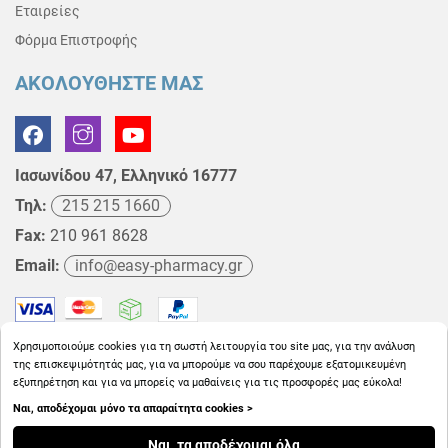
Εταιρείες
Φόρμα Επιστροφής
ΑΚΟΛΟΥΘΗΣΤΕ ΜΑΣ
Ιασωνίδου 47, Ελληνικό 16777
Τηλ:
215 215 1660
Fax:
210 961 8628
Email:
info@easy-pharmacy.gr
Χρησιμοποιούμε cookies για τη σωστή λειτουργία του site μας, για την ανάλυση
της επισκεψιμότητάς μας, για να μπορούμε να σου παρέχουμε εξατομικευμένη
εξυπηρέτηση και για να μπορείς να μαθαίνεις για τις προσφορές μας εύκολα!
Ναι, αποδέχομαι μόνο τα απαραίτητα cookies >
Copyright © 2026
EasyPharmacy.gr
Ναι, τα αποδέχομαι όλα