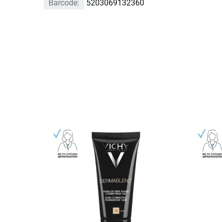
Barcode:
5203069132360