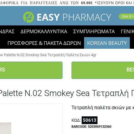
*ΙΣΧΥΟΥΝ ΟΡΟΙ ΚΑΙ
ΑΦΟΡΙΚΑ ΓΙΑ ΠΑΡΑΓΓΕΛΙΕΣ ΑΝΩ ΤΩΝ
69.00€
EASY
PHARMACY
Oral B
ΝΔΡΑΣ
ΔΕΡΜΟΚΑΛΛΥΝΤΙΚΑ
ΣΥΜΠΛΗΡΩΜΑΤΑ
ΓΕΝΙ
ΠΡΟΣΦΟΡΕΣ & ΠΑΚΕΤΑ ΔΩΡΩΝ
KOREAN BEAUTY
2023 τα εικονίδια των εκπτώσεων έφυγαν, οι χαμηλές μας 
ow Palette N.02 Smokey Sea Τετραπλή Παλέτα Σκιών 4gr
RS
BE
 Palette N.02 Smokey Sea Τετραπλή 
Τετραπλή παλέτα σκιών με 
50613
ΚΩΔ:
BARCODE: 5203069132360