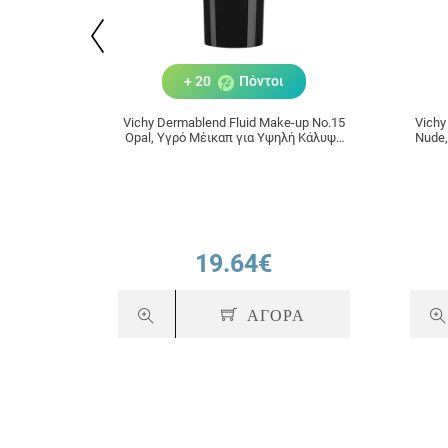
+ 20
Πόντοι
Vichy Dermablend Fluid Make-up No.15
Vichy
Opal, Υγρό Μέικαπ για Υψηλή Κάλυψη
Nude,
30ml
19.64€
ΑΓΟΡΑ