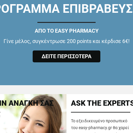
ΟΓΡΑΜΜΑ ΕΠΙΒΡΑΒΕΥ
ΑΠΟ ΤΟ EASY PHARMACY
Γίνε μέλος, συγκέντρωσε 200 points και κέρδισε 6€!
ΔΕΙΤΕ ΠΕΡΙΣΣΟΤΕΡΑ
Ν ΑΝΑΓΚΗ ΣΑΣ
ASK THE EXPERT
ε
Το εξειδικευμένο προσωπικό
του easy-pharmacy.gr θα χαρεί