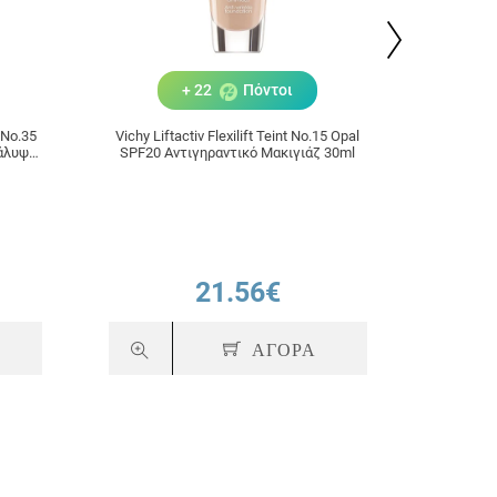
+ 22
Πόντοι
 No.35
Vichy Liftactiv Flexilift Teint No.15 Opal
Vichy Lift
Κάλυψη
SPF20 Αντιγηραντικό Μακιγιάζ 30ml
SPF20 Α
21.56€
ΑΓΟΡΑ