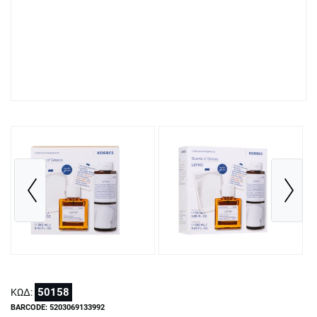
50158
ΚΩΔ:
BARCODE: 5203069133992