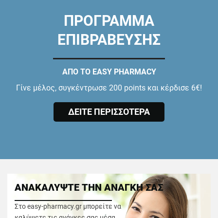
ΠΡΟΓΡΑΜΜΑ
ΕΠΙΒΡΑΒΕΥΣΗΣ
ΑΠΟ ΤΟ EASY PHARMACY
Γίνε μέλος, συγκέντρωσε 200 points και κέρδισε 6€!
ΔΕΙΤΕ ΠΕΡΙΣΣΟΤΕΡΑ
ΑΝΑΚΑΛΥΨΤΕ ΤΗΝ ΑΝΑΓΚΗ ΣΑΣ
Στο easy-pharmacy.gr μπορείτε να
καλύψετε τις ανάγκες σας μέσα