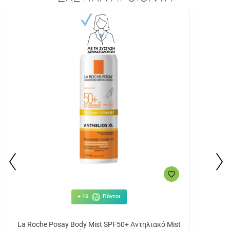
+ 16
Πόντοι
La Roche Posay Βody Μist SPF50+ Αντηλιακό Mist
J